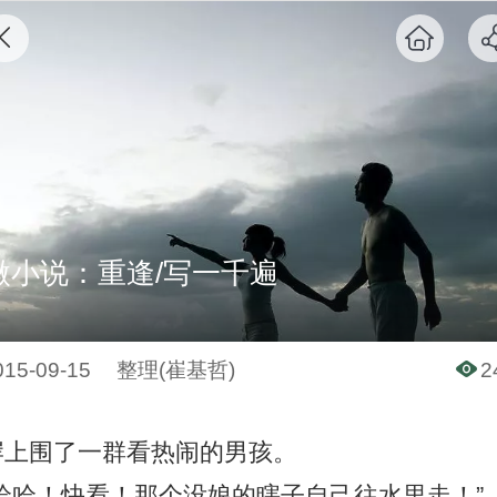
微小说：重逢/写一千遍
015-09-15
整理(崔基哲)
2
岸上围了一群看热闹的男孩。
“哈哈！快看！那个没娘的瞎子自己往水里走！”