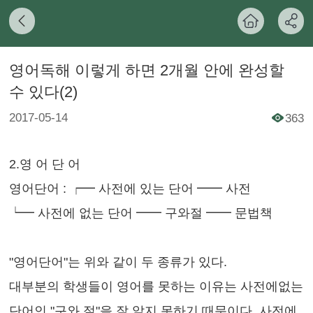
영어독해 이렇게 하면 2개월 안에 완성할
수 있다(2)
2017-05-14
363
2.
영 어 단 어
영어단어
: ┍━
사전에 있는 단어
━━
사전
┕━
사전에 없는 단어
━━
구와절
━━
문법책
"
영어단어
"
는 위와 같이 두 종류가 있다
.
대부분의 학생들이 영어를 못하는 이유는 사전에없는
단어인
"
구와 절
"
을
잘 알지 못하기 때문이다
.
사전에