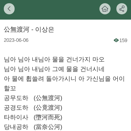
公無渡河 - 이상은
2023-06-06
159
님아 님아 내님아 물을 건너가지 마오
님아 님아 내님아 그예 물을 건너시네
아 물에 휩쓸려 돌아가시니 아 가신님을 어이
할꼬
공무도하 (公無渡河)
공경도하 (公竟渡河)
타하이사 (墮河而死)
당내공하 (當奈公河)