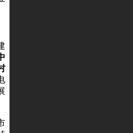
产
、
建
中
村
电
展
市