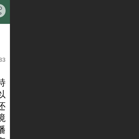
33
特
以
还
境
播