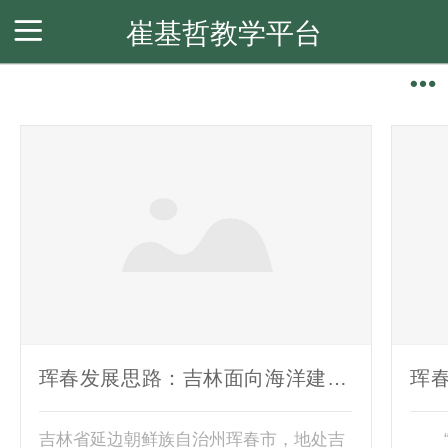
崔基哲教学平台
会员注册
会员中心
会员登录
珲春发展思路：吉林面向海洋建设开放合作新高地
吉林省延边朝鲜族自治州珲春市，地处吉
“这