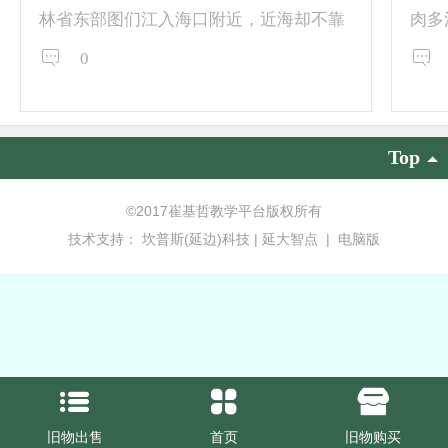
林省东部图们江入海口附近，近海却不靠
肉多
海，曾是一个被称为“口袋底”的边境小
方链
0
城。不过，随着长珲高速公路、长珲城际
前，
铁路开通及中俄珲马铁路恢复运营，珲春
直播
借港出海的战略成功实现。每天早上，珲
自带
Top
春口岸国门打开，一辆辆满载鲜活帝王
言。
蟹、雪蟹的货车驶入这座边境小城，作为
乡、
©
2017崔基哲教学平台版权所有
“一带一路”向北开放重要节点城市，珲春
营，
技术支持：
坎普斯(延边)科技 | 延大智点
|
电脑版
海产品进出口贸易格外活跃。近年来，珲
乡镇
春市以海产品贸易为切口，大力发展海...
站，
旧物出售
首页
旧物购买