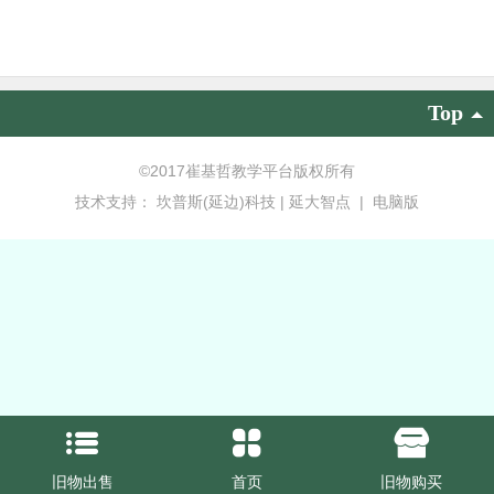
Top
©
2017崔基哲教学平台版权所有
技术支持：
坎普斯(延边)科技 | 延大智点
|
电脑版
旧物出售
首页
旧物购买